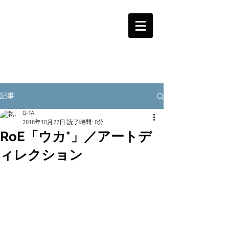
記事
Q-TA
2018年10月22日
読了時間: 0分
RoE「ウカ*」／アートデ
ィレクション