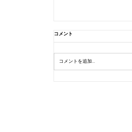
コメント
コメントを追加…
松柏社／平石貴樹「一丁目一
番地の謎」／装丁コラージュ