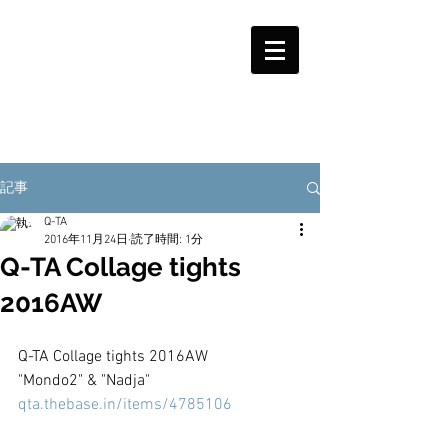
記事
Q-TA
2016年11月24日
読了時間: 1分
Q-TA Collage tights
2016AW
Q-TA Collage tights 2016AW
"Mondo2" & "Nadja"
qta.thebase.in/items/4785106