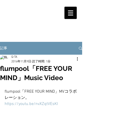
記事
Q-TA
2016年11月9日
読了時間: 1分
flumpool「FREE YOUR
MIND」Music Video
flumpool「FREE YOUR MIND」MVコラボ
レーション。
https://youtu.be/nvXZqtVEsKI